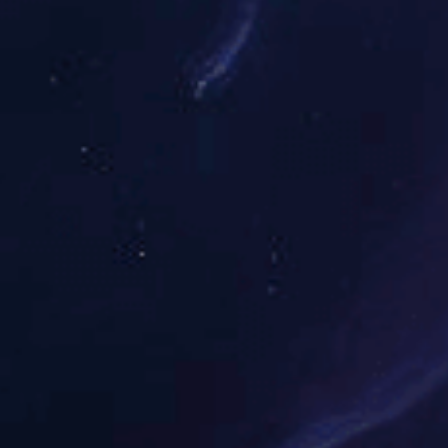
日化行业－湖南无尘车间施工