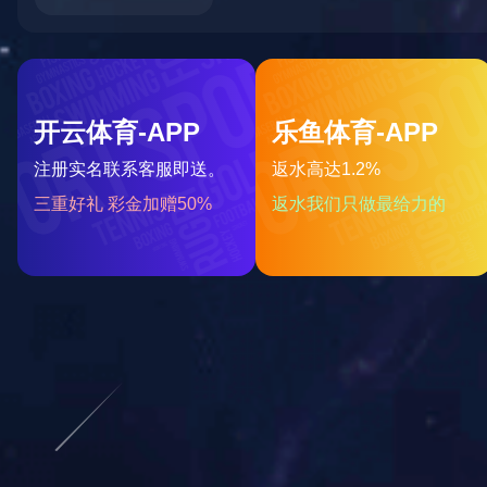
医疗手术室洁净工程－湖南洁净KY(中国)一站式服务平台