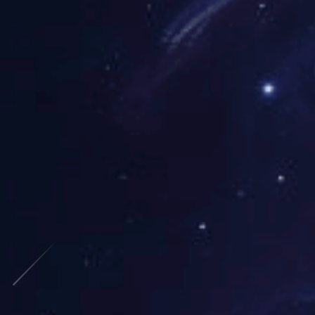
10
10年行业经验
产品中
产品分类