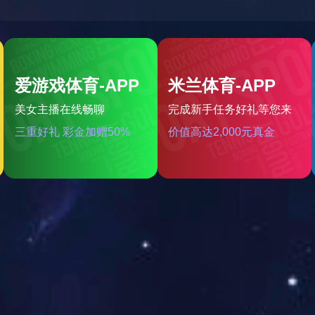
公司新品展示
NEWS PRODUCT
食品净化无尘车间－湖南无尘车间施工
食品、饮料行业－湖南净化工程