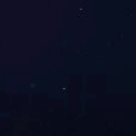
选择我们的四大优势
10余年的经验 您的无忧之选
案
队全程施工监管
正省钱