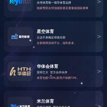
网站地图HTML
|
网站地图XML
版权所有
KY平台
技术支持：汇航科技 营业执照查阅 
友情链接：
华体会在线
|
华体会官方网页版
|
乐鱼网站
|
星空官方网页版
|
云开体育
|
乐动平台网
站登录入口
|
乐鱼平台
|
乐鱼网页版在线登录
|
华体会注册
|