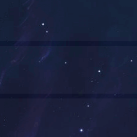
平台规划必须注意的四点
平台
11697
平台，有一部分就有这样的消费需求，希望建设一个自己满意的K
KY(中国)一站式服务平台的要求也越来越多，规范标准也越来越
的时候必 须注意的四点到底是什么。
Y(中国)一站式服务平台的使用要求和基本标注，在整体布局
和类别没有错误。