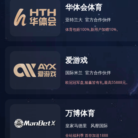
当前位置：
网站首页
>
新闻中心
>
行业新闻
洁净KY(中国)一站式服务
行业新闻
2021-06-22 09:48:04
来源：
KY
近年来越来越多的人关注洁净KY(中国)一站式服务
国)一站式服务平台，随着科学技术的发展，对于洁净
面我们就来看看在规划
洁净KY(中国)一站式服务平台
1、整体布局的设计
为了给用户提供一个更加专业的设计，必 须要达到K
要确保KY(中国)一站式服务平台里的产品的数量规格
2、排风系统的规范设计